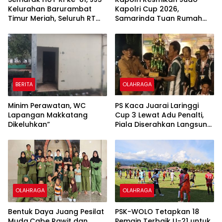
Kelurahan Barurambat
Kapolri Cup 2026,
Timur Meriah, Seluruh RT
Samarinda Tuan Rumah
dan RW Turut Berbaur
Kejuaraan Bergengsi
Bersama Warga
Nasional
BERITA
OLAHRAGA
Minim Perawatan, WC
PS Kaca Juarai Laringgi
Lapangan Makkatang
Cup 3 Lewat Adu Penalti,
Dikeluhkan”
Piala Diserahkan Langsung
Wakil Bupati Soppeng!
OLAHRAGA
OLAHRAGA
Bentuk Daya Juang Pesilat
PSK-WOLO Tetapkan 18
Muda,Cabe Rawit dan
Pemain Terbaik U-21 untuk