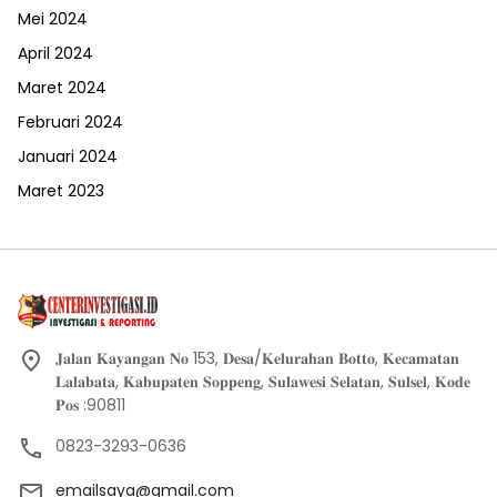
Mei 2024
April 2024
Maret 2024
Februari 2024
Januari 2024
Maret 2023
𝐉𝐚𝐥𝐚𝐧 𝐊𝐚𝐲𝐚𝐧𝐠𝐚𝐧 𝐍𝐨 153, 𝐃𝐞𝐬𝐚/𝐊𝐞𝐥𝐮𝐫𝐚𝐡𝐚𝐧 𝐁𝐨𝐭𝐭𝐨, 𝐊𝐞𝐜𝐚𝐦𝐚𝐭𝐚𝐧
𝐋𝐚𝐥𝐚𝐛𝐚𝐭𝐚, 𝐊𝐚𝐛𝐮𝐩𝐚𝐭𝐞𝐧 𝐒𝐨𝐩𝐩𝐞𝐧𝐠, 𝐒𝐮𝐥𝐚𝐰𝐞𝐬𝐢 𝐒𝐞𝐥𝐚𝐭𝐚𝐧, 𝐒𝐮𝐥𝐬𝐞𝐥, 𝐊𝐨𝐝𝐞
𝐏𝐨𝐬 :90811
0823-3293-0636
emailsaya@gmail.com