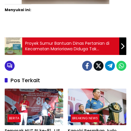
Menyukai ini:
Proyek Sumur Bantuan Dinas Pertanian di
Kecamatan Marioriawa Diduga Tak
Transparan
Pos Terkait
BERITA
BREAKING NEWS
Semarak HUT RI ke-81, JJS
Kapolri Resmikan Judo