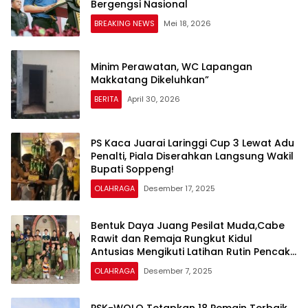
Bergengsi Nasional
BREAKING NEWS
Mei 18, 2026
Minim Perawatan, WC Lapangan
Makkatang Dikeluhkan”
BERITA
April 30, 2026
PS Kaca Juarai Laringgi Cup 3 Lewat Adu
Penalti, Piala Diserahkan Langsung Wakil
Bupati Soppeng!
OLAHRAGA
Desember 17, 2025
Bentuk Daya Juang Pesilat Muda,Cabe
Rawit dan Remaja Rungkut Kidul
Antusias Mengikuti Latihan Rutin Pencak
Silat ASAD
OLAHRAGA
Desember 7, 2025
PSK-WOLO Tetapkan 18 Pemain Terbaik