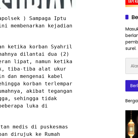
Be
apolsek ) Sampaga Iptu
ini membenarkan kejadian
Masuk
berla
pembe
an ketika korban Syahril
surel.
mahnya dilantai dua (2)
Alam
eran lipat, namun ketika
Surat
k, tiba-tiba alat ukur
Elektr
in dan mengenai kabel
ehingga korban terlempar
Ber
umahnya, akibat tegangan
gga, sehingga tidak
Berga
beberapa luka di
atan medis di puskesmas
ban dirujuk ke Rumah