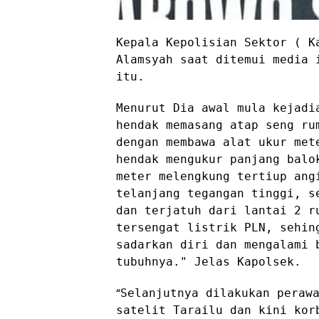
Kepala Kepolisian Sektor ( K
Alamsyah saat ditemui media 
itu.
Menurut Dia awal mula kejadi
hendak memasang atap seng ru
dengan membawa alat ukur met
hendak mengukur panjang balo
meter melengkung tertiup ang
telanjang tegangan tinggi, s
dan terjatuh dari lantai 2 r
tersengat listrik PLN, sehin
sadarkan diri dan mengalami 
tubuhnya." Jelas Kapolsek.
“
Selanjutnya dilakukan peraw
satelit Tarailu dan kini kor