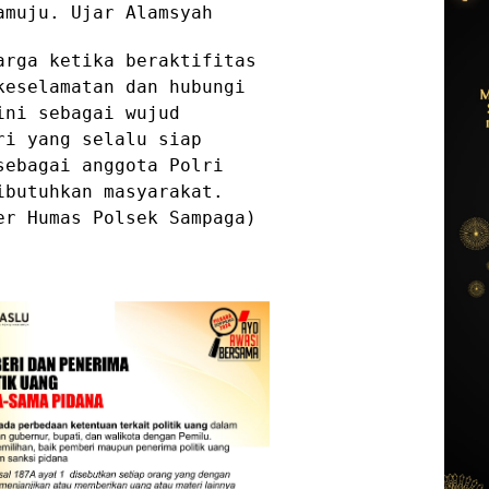
amuju. Ujar Alamsyah
arga ketika beraktifitas
keselamatan dan hubungi
ini sebagai wujud
ri yang selalu siap
sebagai anggota Polri
ibutuhkan masyarakat.
er Humas Polsek Sampaga)