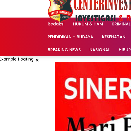
Langsung
ke
konten
Redaksi
HUKUM & HAM
KRIMINAL
PENDIDIKAN – BUDAYA
KESEHATAN
BREAKING NEWS
NASIONAL
HIBU
×