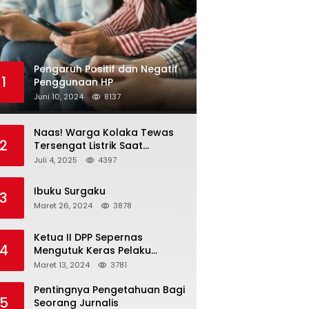
Pengaruh Positif dan Negatif
1
Penggunaan HP
Juni 10, 2024
8137
Naas! Warga Kolaka Tewas
2
Tersengat Listrik Saat
Persiapan Grand Opening
Juli 4, 2025
4397
Rumah Makan
Ibuku Surgaku
3
Maret 26, 2024
3878
Ketua II DPP Sepernas
4
Mengutuk Keras Pelaku
Pengeroyokan Wartawan
Maret 13, 2024
3781
Pentingnya Pengetahuan Bagi
5
Seorang Jurnalis