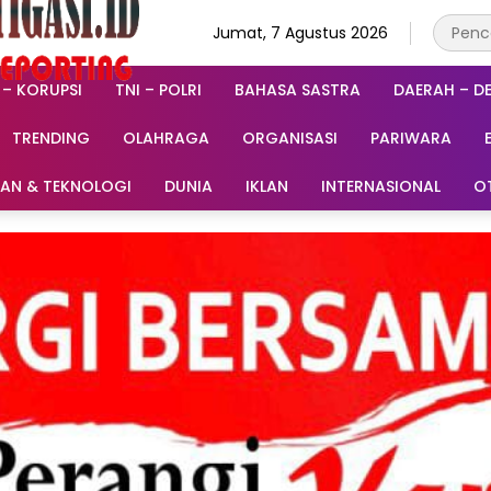
Jumat, 7 Agustus 2026
 – KORUPSI
TNI – POLRI
BAHASA SASTRA
DAERAH – D
TRENDING
OLAHRAGA
ORGANISASI
PARIWARA
RAN & TEKNOLOGI
DUNIA
IKLAN
INTERNASIONAL
O