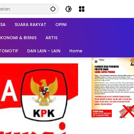
ESA
SUARA RAKYAT
OPINI
EKONOMI & BISNIS
ARTIS
TOMOTIF
DAN LAIN – LAIN
Home
×