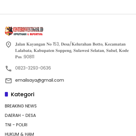
𝐉𝐚𝐥𝐚𝐧 𝐊𝐚𝐲𝐚𝐧𝐠𝐚𝐧 𝐍𝐨 153, 𝐃𝐞𝐬𝐚/𝐊𝐞𝐥𝐮𝐫𝐚𝐡𝐚𝐧 𝐁𝐨𝐭𝐭𝐨, 𝐊𝐞𝐜𝐚𝐦𝐚𝐭𝐚𝐧
𝐋𝐚𝐥𝐚𝐛𝐚𝐭𝐚, 𝐊𝐚𝐛𝐮𝐩𝐚𝐭𝐞𝐧 𝐒𝐨𝐩𝐩𝐞𝐧𝐠, 𝐒𝐮𝐥𝐚𝐰𝐞𝐬𝐢 𝐒𝐞𝐥𝐚𝐭𝐚𝐧, 𝐒𝐮𝐥𝐬𝐞𝐥, 𝐊𝐨𝐝𝐞
𝐏𝐨𝐬 :90811
0823-3293-0636
emailsaya@gmail.com
Kategori
BREAKING NEWS
DAERAH - DESA
TNI - POLRI
HUKUM & HAM