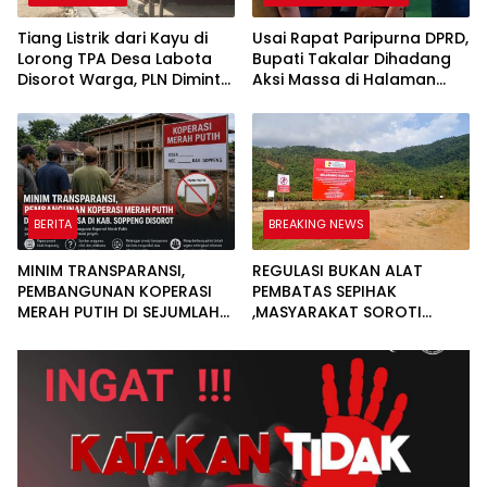
Tiang Listrik dari Kayu di
Usai Rapat Paripurna DPRD,
Lorong TPA Desa Labota
Bupati Takalar Dihadang
Disorot Warga, PLN Diminta
Aksi Massa di Halaman
Tingkatkan Pelayanan
Kantor DPRD
BERITA
BREAKING NEWS
MINIM TRANSPARANSI,
REGULASI BUKAN ALAT
PEMBANGUNAN KOPERASI
PEMBATAS SEPIHAK
MERAH PUTIH DI SEJUMLAH
,MASYARAKAT SOROTI
DESA DI KAB. SOPPENG
PAPAN LARANGAN IUP .PT
DISOROT
CNI