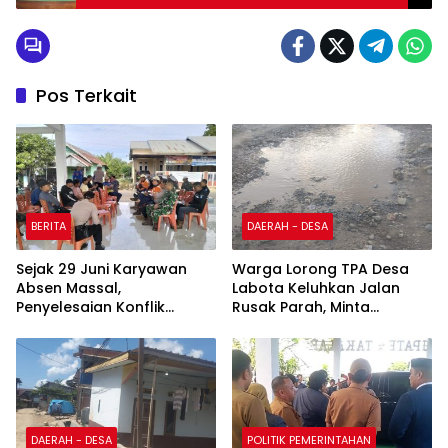
KELURAHAN KACA
Pos Terkait
BERITA
DAERAH - DESA
Sejak 29 Juni Karyawan
Warga Lorong TPA Desa
Absen Massal,
Labota Keluhkan Jalan
Penyelesaian Konflik
Rusak Parah, Minta
Internal PT. CNI Masih
Perhatian Pemerintah
Berproses
DAERAH - DESA
POLITIK PEMERINTAHAN