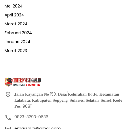
Mei 2024
April 2024
Maret 2024
Februari 2024
Januari 2024
Maret 2023
𝐉𝐚𝐥𝐚𝐧 𝐊𝐚𝐲𝐚𝐧𝐠𝐚𝐧 𝐍𝐨 153, 𝐃𝐞𝐬𝐚/𝐊𝐞𝐥𝐮𝐫𝐚𝐡𝐚𝐧 𝐁𝐨𝐭𝐭𝐨, 𝐊𝐞𝐜𝐚𝐦𝐚𝐭𝐚𝐧
𝐋𝐚𝐥𝐚𝐛𝐚𝐭𝐚, 𝐊𝐚𝐛𝐮𝐩𝐚𝐭𝐞𝐧 𝐒𝐨𝐩𝐩𝐞𝐧𝐠, 𝐒𝐮𝐥𝐚𝐰𝐞𝐬𝐢 𝐒𝐞𝐥𝐚𝐭𝐚𝐧, 𝐒𝐮𝐥𝐬𝐞𝐥, 𝐊𝐨𝐝𝐞
𝐏𝐨𝐬 :90811
0823-3293-0636
emailsaya@gmail.com