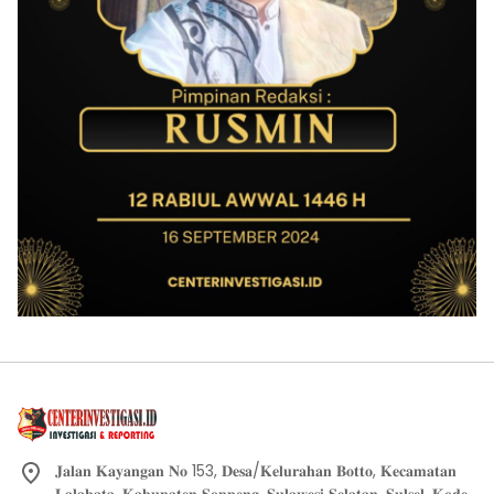
𝐉𝐚𝐥𝐚𝐧 𝐊𝐚𝐲𝐚𝐧𝐠𝐚𝐧 𝐍𝐨 153, 𝐃𝐞𝐬𝐚/𝐊𝐞𝐥𝐮𝐫𝐚𝐡𝐚𝐧 𝐁𝐨𝐭𝐭𝐨, 𝐊𝐞𝐜𝐚𝐦𝐚𝐭𝐚𝐧