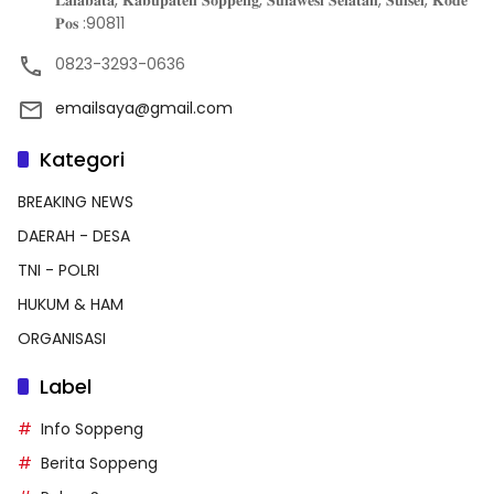
𝐋𝐚𝐥𝐚𝐛𝐚𝐭𝐚, 𝐊𝐚𝐛𝐮𝐩𝐚𝐭𝐞𝐧 𝐒𝐨𝐩𝐩𝐞𝐧𝐠, 𝐒𝐮𝐥𝐚𝐰𝐞𝐬𝐢 𝐒𝐞𝐥𝐚𝐭𝐚𝐧, 𝐒𝐮𝐥𝐬𝐞𝐥, 𝐊𝐨𝐝𝐞
𝐏𝐨𝐬 :90811
0823-3293-0636
emailsaya@gmail.com
Kategori
BREAKING NEWS
DAERAH - DESA
TNI - POLRI
HUKUM & HAM
ORGANISASI
Label
Info Soppeng
Berita Soppeng