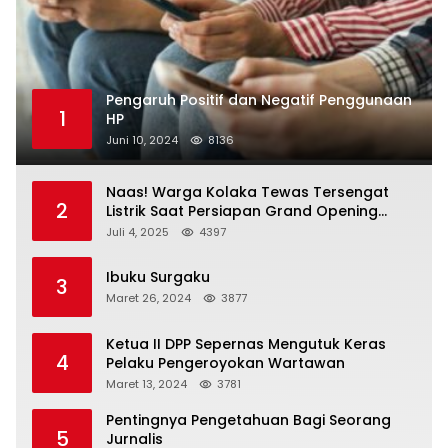
Pengaruh Positif dan Negatif Penggunaan
1
HP
Juni 10, 2024
8136
Naas! Warga Kolaka Tewas Tersengat
2
Listrik Saat Persiapan Grand Opening
Rumah Makan
Juli 4, 2025
4397
Ibuku Surgaku
3
Maret 26, 2024
3877
Ketua II DPP Sepernas Mengutuk Keras
4
Pelaku Pengeroyokan Wartawan
Maret 13, 2024
3781
Pentingnya Pengetahuan Bagi Seorang
5
Jurnalis