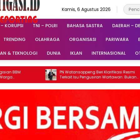
Kamis, 6 Agustus 2026
 – KORUPSI
TNI – POLRI
BAHASA SASTRA
DAERAH – D
TRENDING
OLAHRAGA
ORGANISASI
PARIWARA
RAN & TEKNOLOGI
DUNIA
IKLAN
INTERNASIONAL
O
PN Watansoppeng Beri Klarifikasi Resmi
Moto
Terkait Isu Pengusiran Wartawan: Bukan
Pika
Pengusiran, Tapi Penertiban Fasilitas PTSP
Terb