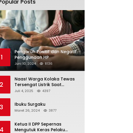
Popular Posts
Pengaruh Positif dan Negatif
1
Penggunaan HP
Juni 10, 2024
8136
Naas! Warga Kolaka Tewas
2
Tersengat Listrik Saat
Persiapan Grand Opening
Juli 4, 2025
4397
Rumah Makan
Ibuku Surgaku
3
Maret 26, 2024
3877
Ketua II DPP Sepernas
4
Mengutuk Keras Pelaku