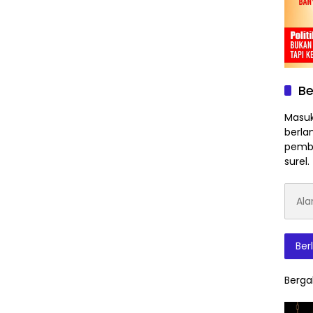
Be
Masuk
berla
pembe
surel.
Alam
Surat
Elektr
Ber
Berga