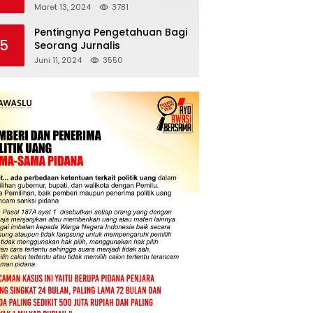
Pengeroyokan Wartawan
Maret 13, 2024
3781
Pentingnya Pengetahuan Bagi
5
Seorang Jurnalis
Juni 11, 2024
3550