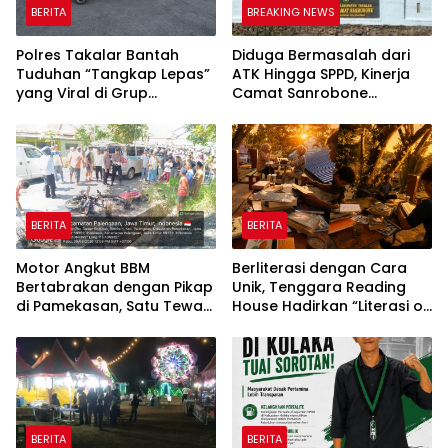
BERITA
BREAKING NEWS
Polres Takalar Bantah
Diduga Bermasalah dari
Tuduhan “Tangkap Lepas”
ATK Hingga SPPD, Kinerja
yang Viral di Grup
Camat Sanrobone
Facebook Kabar Takalar
Dikeluhkan Pegawai
BERITA
BERITA
Motor Angkut BBM
Berliterasi dengan Cara
Bertabrakan dengan Pikap
Unik, Tenggara Reading
di Pamekasan, Satu Tewas
House Hadirkan “Literasi on
Terbakar
The Roof”, Membaca di
Atas Atap Sembari
Menikmati Senja
BERITA
BERITA