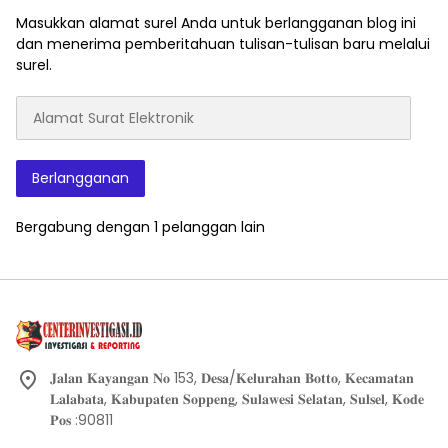
Masukkan alamat surel Anda untuk berlangganan blog ini
dan menerima pemberitahuan tulisan-tulisan baru melalui
surel.
Alamat
Surat
Elektronik
Berlangganan
Bergabung dengan 1 pelanggan lain
𝐉𝐚𝐥𝐚𝐧 𝐊𝐚𝐲𝐚𝐧𝐠𝐚𝐧 𝐍𝐨 153, 𝐃𝐞𝐬𝐚/𝐊𝐞𝐥𝐮𝐫𝐚𝐡𝐚𝐧 𝐁𝐨𝐭𝐭𝐨, 𝐊𝐞𝐜𝐚𝐦𝐚𝐭𝐚𝐧
𝐋𝐚𝐥𝐚𝐛𝐚𝐭𝐚, 𝐊𝐚𝐛𝐮𝐩𝐚𝐭𝐞𝐧 𝐒𝐨𝐩𝐩𝐞𝐧𝐠, 𝐒𝐮𝐥𝐚𝐰𝐞𝐬𝐢 𝐒𝐞𝐥𝐚𝐭𝐚𝐧, 𝐒𝐮𝐥𝐬𝐞𝐥, 𝐊𝐨𝐝𝐞
𝐏𝐨𝐬 :90811