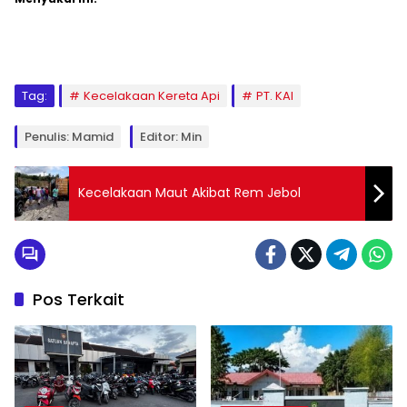
Tag:
Kecelakaan Kereta Api
PT. KAI
Penulis: Mamid
Editor: Min
Kecelakaan Maut Akibat Rem Jebol
Pos Terkait