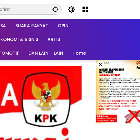
ESA
SUARA RAKYAT
OPINI
EKONOMI & BISNIS
ARTIS
TOMOTIF
DAN LAIN – LAIN
Home
×