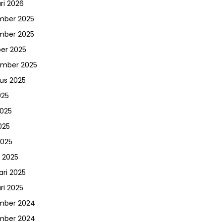
ri 2026
mber 2025
mber 2025
er 2025
ember 2025
us 2025
025
2025
025
2025
 2025
ari 2025
ri 2025
mber 2024
mber 2024