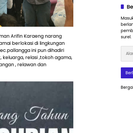
Be
Masuk
berla
pembe
man Arifin Karaeng narang
surel.
mai berlokasi di lingkungan
Alam
.pallangga ini pun dihadiri
Surat
 keluarga, relasi ,tokoh agama,
Elektr
angan , relawan dan
Ber
Berga