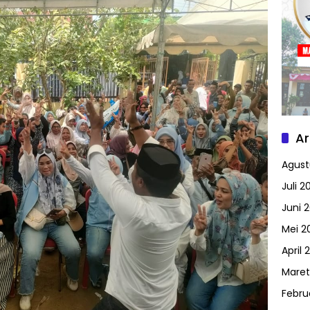
Ar
Agust
Juli 2
Juni 
Mei 2
April 
Maret
Febru