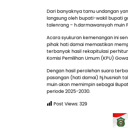
Dari banyaknya tamu undangan yang 
langsung oleh bupati-wakil bupati go
talenrang – h.darmawansyah muin P
Acara syukuran kemenangan ini sendi
pihak hati damai memastikan mem
terbanyak hasil rekapitulasi perhit
Komisi Pemilihan Umum (KPU) Gowa 
Dengan hasil perolehan suara terb
pasangan (hati damai) hj.husniah 
muin akan memimpin sebagai Bupati
periode 2025-2030.
Post Views:
329