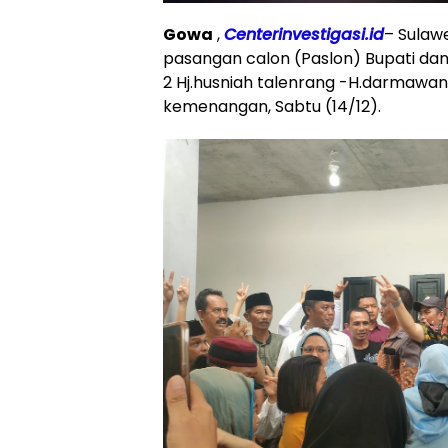
Gowa
,
Centerinvestigasi.id
– Sulaw
pasangan calon (Paslon) Bupati da
2 Hj.husniah talenrang -H.darmawa
kemenangan, Sabtu (14/12).