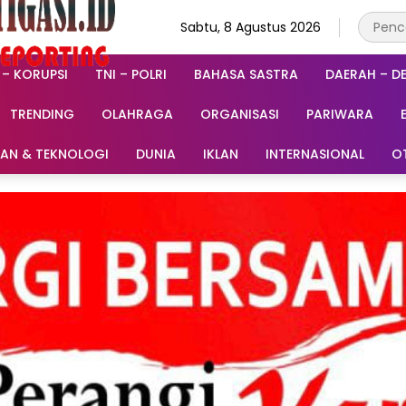
Sabtu, 8 Agustus 2026
 – KORUPSI
TNI – POLRI
BAHASA SASTRA
DAERAH – D
TRENDING
OLAHRAGA
ORGANISASI
PARIWARA
RAN & TEKNOLOGI
DUNIA
IKLAN
INTERNASIONAL
O