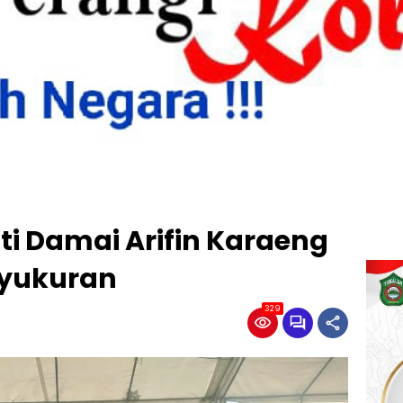
i Damai Arifin Karaeng
Syukuran
329