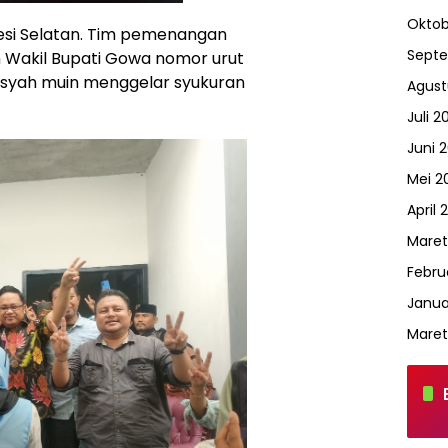
Oktob
esi Selatan. Tim pemenangan
Sept
n Wakil Bupati Gowa nomor urut
nsyah muin menggelar syukuran
Agust
Juli 2
Juni 
Mei 2
April 
Maret
Febru
Janua
Maret