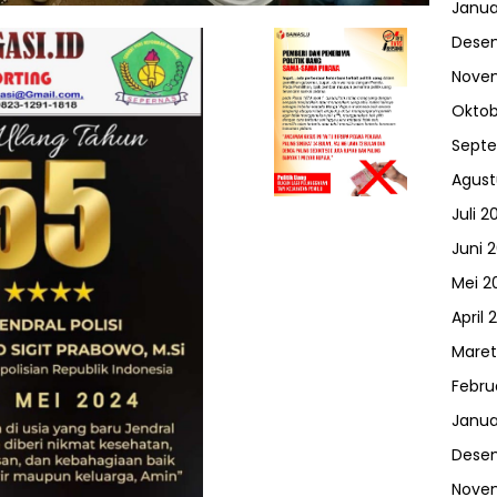
Janua
Dese
Nove
Oktob
Sept
Agust
Juli 2
Juni 
Mei 2
April 
Maret
Febru
Janua
Dese
Nove