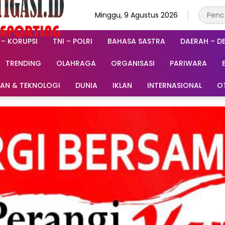
Minggu, 9 Agustus 2026
 – KORUPSI
TNI – POLRI
BAHASA SASTRA
DAERAH – D
TRENDING
OLAHRAGA
ORGANISASI
PARIWARA
RAN & TEKNOLOGI
DUNIA
IKLAN
INTERNASIONAL
O