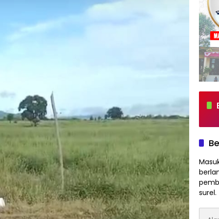
Be
Masuk
berla
pembe
surel.
Alam