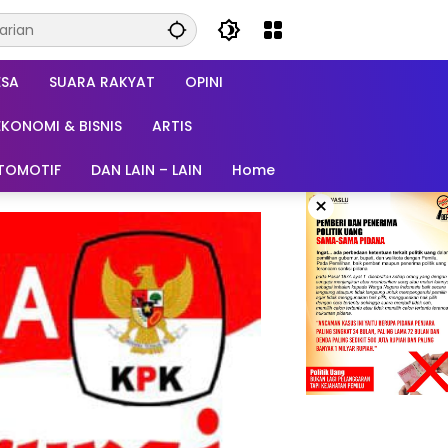
ESA
SUARA RAKYAT
OPINI
EKONOMI & BISNIS
ARTIS
TOMOTIF
DAN LAIN – LAIN
Home
×