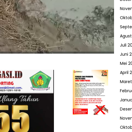
Nove
Oktob
Sept
Agust
Juli 2
Juni 
Mei 2
April 
Maret
Febru
Janua
Dese
Nove
Oktob