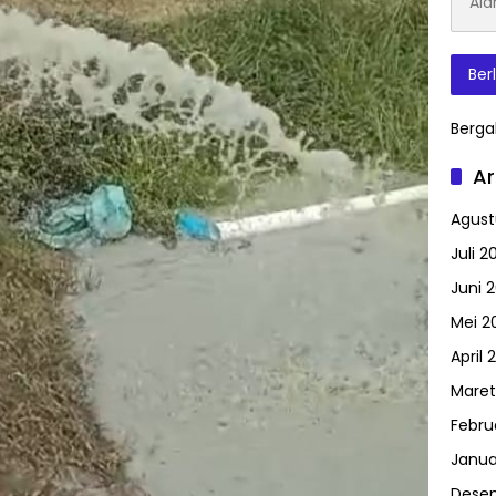
Surat
Elektr
Ber
Berga
Ar
Agust
Juli 2
Juni 
Mei 2
April 
Maret
Febru
Janua
Dese