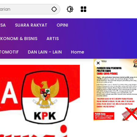
ESA
SUARA RAKYAT
OPINI
EKONOMI & BISNIS
ARTIS
TOMOTIF
DAN LAIN – LAIN
Home
×