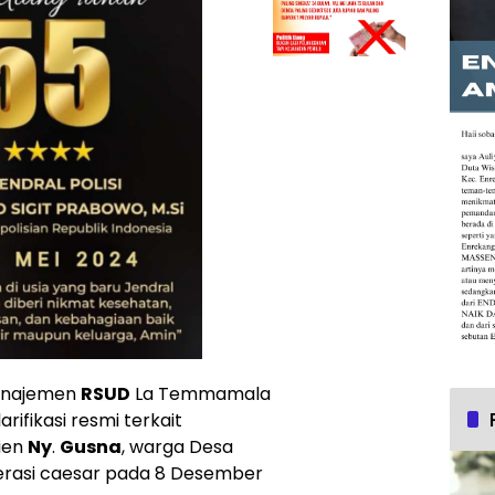
najemen
RSUD
La Temmamala
fikasi resmi terkait
ien
Ny
.
Gusna
, warga Desa
perasi caesar pada 8 Desember