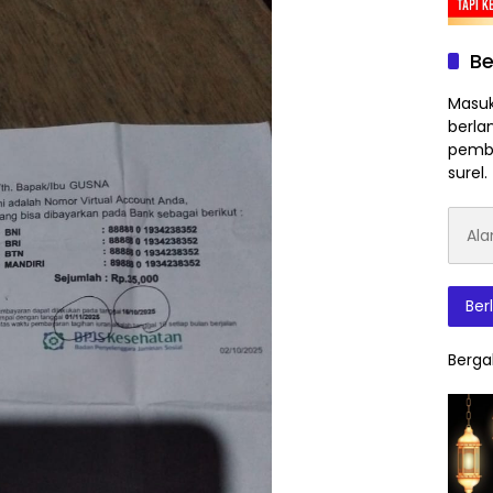
Be
Masuk
berla
pembe
surel.
Alam
Surat
Elektr
Ber
Berga