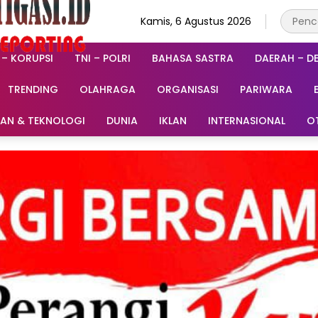
Kamis, 6 Agustus 2026
 – KORUPSI
TNI – POLRI
BAHASA SASTRA
DAERAH – D
TRENDING
OLAHRAGA
ORGANISASI
PARIWARA
RAN & TEKNOLOGI
DUNIA
IKLAN
INTERNASIONAL
O