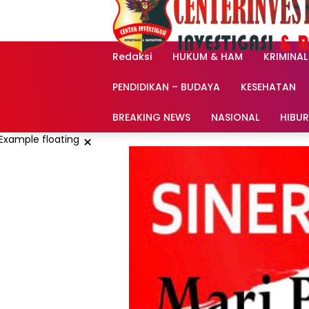
Langsung
ke
konten
Redaksi
HUKUM & HAM
KRIMINAL
PENDIDIKAN – BUDAYA
KESEHATAN
BREAKING NEWS
NASIONAL
HIBU
×