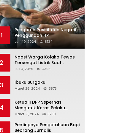
Pengaruh Positif dan Negatif
1
Penggunaan HP
Juni 10, 2024
8134
Naas! Warga Kolaka Tewas
2
Tersengat Listrik Saat
Persiapan Grand Opening
Juli 4, 2025
4395
Rumah Makan
Ibuku Surgaku
3
Maret 26, 2024
3875
Ketua II DPP Sepernas
4
Mengutuk Keras Pelaku
Pengeroyokan Wartawan
Maret 13, 2024
3780
Pentingnya Pengetahuan Bagi
5
Seorang Jurnalis