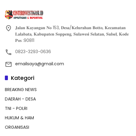
𝐉𝐚𝐥𝐚𝐧 𝐊𝐚𝐲𝐚𝐧𝐠𝐚𝐧 𝐍𝐨 153, 𝐃𝐞𝐬𝐚/𝐊𝐞𝐥𝐮𝐫𝐚𝐡𝐚𝐧 𝐁𝐨𝐭𝐭𝐨, 𝐊𝐞𝐜𝐚𝐦𝐚𝐭𝐚𝐧
𝐋𝐚𝐥𝐚𝐛𝐚𝐭𝐚, 𝐊𝐚𝐛𝐮𝐩𝐚𝐭𝐞𝐧 𝐒𝐨𝐩𝐩𝐞𝐧𝐠, 𝐒𝐮𝐥𝐚𝐰𝐞𝐬𝐢 𝐒𝐞𝐥𝐚𝐭𝐚𝐧, 𝐒𝐮𝐥𝐬𝐞𝐥, 𝐊𝐨𝐝𝐞
𝐏𝐨𝐬 :90811
0823-3293-0636
emailsaya@gmail.com
Kategori
BREAKING NEWS
DAERAH - DESA
TNI - POLRI
HUKUM & HAM
ORGANISASI