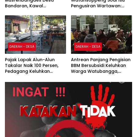
Musrenbangdes Desa
Watansoppeng Soal Isu
Bandaran, Kawal
Pengusiran Wartawan:
Perencanaan
Bukan Pengusiran, Tapi
Pembangunan Tepat
Penertiban Fasilitas PTSP
Sasaran
DAERAH - DESA
DAERAH - DESA
Pajak Lapak Alun-Alun
Antrean Panjang Pengisian
Takalar Naik 100 Persen,
BBM Bersubsidi Keluhkan
Pedagang Keluhkan
Warga Watubangga,
Penurunan Penghasilan
Diduga Ada Imbas
Kendaraan Bertangki
Modifikasi