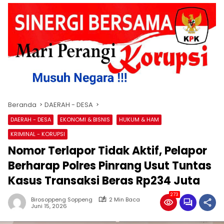
Beranda
DAERAH - DESA
DAERAH - DESA
EKONOMI & BISNIS
HUKUM & HAM
KRIMINAL - KORUPSI
Nomor Terlapor Tidak Aktif, Pelapor
Berharap Polres Pinrang Usut Tuntas
Kasus Transaksi Beras Rp234 Juta
273
Birosoppeng Soppeng
2 Min Baca
Juni 15, 2026