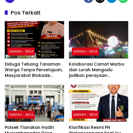
Pos Terkait
DAERAH - DESA
DAERAH - DESA
Diduga Tebang Tanaman
Kolaborasi Camat Marbo
Warga Tanpa Persetujuan,
dan Lurah Mangadu
Masyarakat Blokade
jadikan perayaan
Pemasangan Kabel Listrik
kemerdekaan sebagai
Menuju PKS PT Gunung
penggerak ekonomi lokal
Andalan Sukses
DAERAH - DESA
DAERAH - DESA
Polsek Tlanakan Hadiri
Klarifikasi Resmi PN