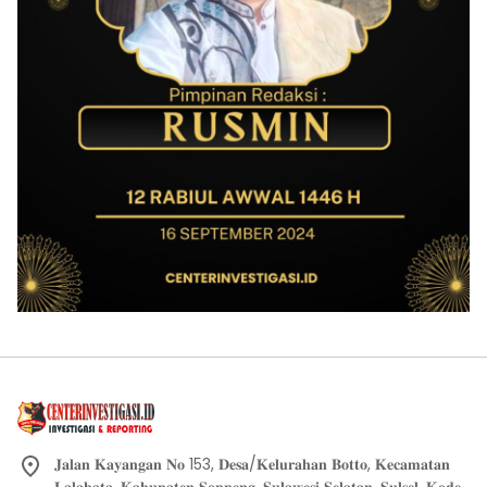
𝐉𝐚𝐥𝐚𝐧 𝐊𝐚𝐲𝐚𝐧𝐠𝐚𝐧 𝐍𝐨 153, 𝐃𝐞𝐬𝐚/𝐊𝐞𝐥𝐮𝐫𝐚𝐡𝐚𝐧 𝐁𝐨𝐭𝐭𝐨, 𝐊𝐞𝐜𝐚𝐦𝐚𝐭𝐚𝐧