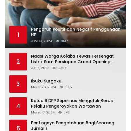
Pengaruh Positif dan Negatif Penggunaan
1
HP
Juni 10, 2024
8137
Naas! Warga Kolaka Tewas Tersengat
2
Listrik Saat Persiapan Grand Opening
Rumah Makan
Juli 4, 2025
4397
Ibuku Surgaku
3
Maret 26, 2024
3877
Ketua II DPP Sepernas Mengutuk Keras
4
Pelaku Pengeroyokan Wartawan
Maret 13, 2024
3781
Pentingnya Pengetahuan Bagi Seorang
5
Jurnalis