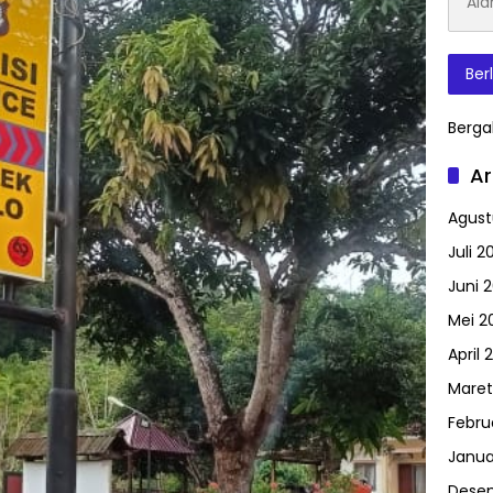
Surat
Elektr
Ber
Berga
Ar
Agust
Juli 2
Juni 
Mei 2
April 
Maret
Febru
Janua
Dese