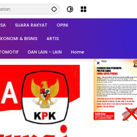
ESA
SUARA RAKYAT
OPINI
EKONOMI & BISNIS
ARTIS
TOMOTIF
DAN LAIN – LAIN
Home
×