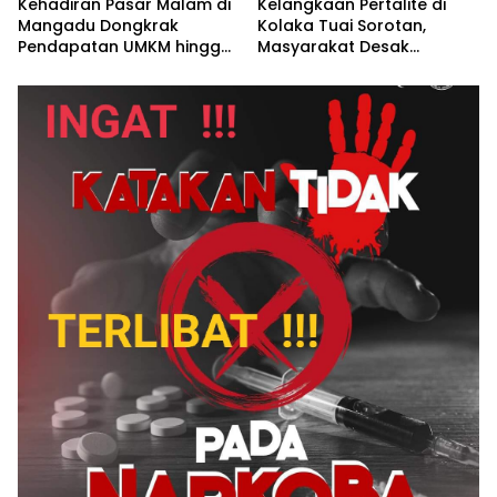
Kehadiran Pasar Malam di
Kelangkaan Pertalite di
Mangadu Dongkrak
Kolaka Tuai Sorotan,
Pendapatan UMKM hingga
Masyarakat Desak
Lebih dari 100 Persen
Pertamina Lebih
Transparan*