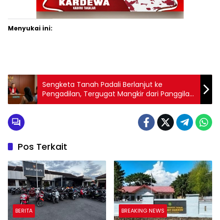
Menyukai ini:
Sengketa Tanah Padali Berlanjut ke
Pengadilan, Tergugat Mangkir dari Panggilan
Pertama
Pos Terkait
BERITA
BREAKING NEWS