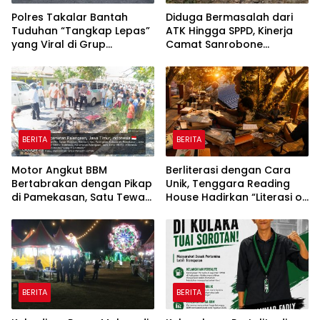
Polres Takalar Bantah
Diduga Bermasalah dari
Tuduhan “Tangkap Lepas”
ATK Hingga SPPD, Kinerja
yang Viral di Grup
Camat Sanrobone
Facebook Kabar Takalar
Dikeluhkan Pegawai
BERITA
BERITA
Motor Angkut BBM
Berliterasi dengan Cara
Bertabrakan dengan Pikap
Unik, Tenggara Reading
di Pamekasan, Satu Tewas
House Hadirkan “Literasi on
Terbakar
The Roof”, Membaca di
Atas Atap Sembari
Menikmati Senja
BERITA
BERITA