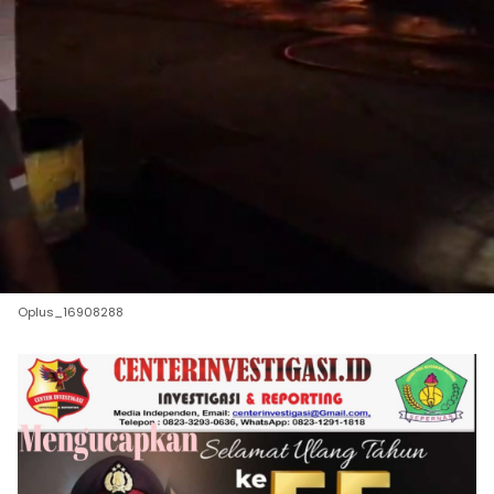
Oplus_16908288