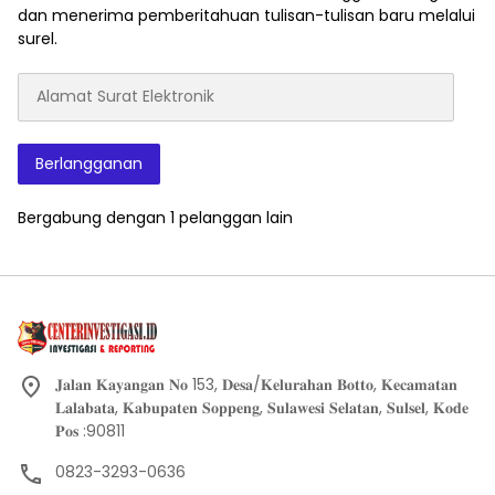
dan menerima pemberitahuan tulisan-tulisan baru melalui
surel.
Alamat
Surat
Elektronik
Berlangganan
Bergabung dengan 1 pelanggan lain
𝐉𝐚𝐥𝐚𝐧 𝐊𝐚𝐲𝐚𝐧𝐠𝐚𝐧 𝐍𝐨 153, 𝐃𝐞𝐬𝐚/𝐊𝐞𝐥𝐮𝐫𝐚𝐡𝐚𝐧 𝐁𝐨𝐭𝐭𝐨, 𝐊𝐞𝐜𝐚𝐦𝐚𝐭𝐚𝐧
𝐋𝐚𝐥𝐚𝐛𝐚𝐭𝐚, 𝐊𝐚𝐛𝐮𝐩𝐚𝐭𝐞𝐧 𝐒𝐨𝐩𝐩𝐞𝐧𝐠, 𝐒𝐮𝐥𝐚𝐰𝐞𝐬𝐢 𝐒𝐞𝐥𝐚𝐭𝐚𝐧, 𝐒𝐮𝐥𝐬𝐞𝐥, 𝐊𝐨𝐝𝐞
𝐏𝐨𝐬 :90811
0823-3293-0636